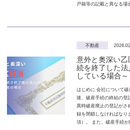
戸籍等の記載と異なる場合 
不動産
2026.02
意外と奥深い乙
続を終了した法
している場合
はじめに 会社について
後、破産手続の終結の登
異時破産廃止の登記がさ
録を閉鎖しなければなりま
項）。 また、破産手続が終