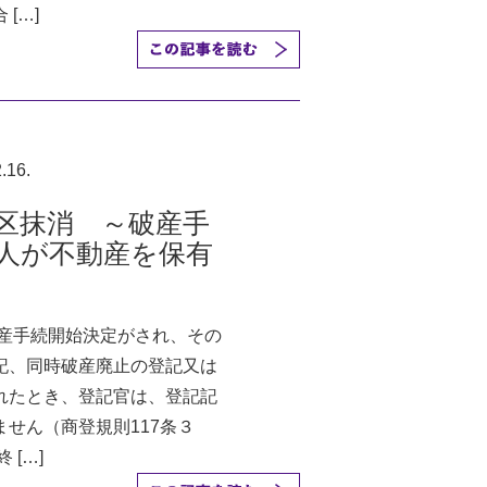
[…]
.16.
区抹消 ～破産手
人が不動産を保有
～
破産手続開始決定がされ、その
記、同時破産廃止の登記又は
れたとき、登記官は、登記記
せん（商登規則117条３
 […]