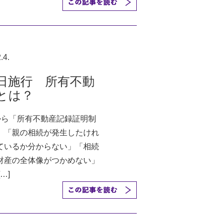
.4.
日施行 所有不動
度とは？
日から「所有不動産記録証明制
。「親の相続が発生したけれ
ているか分からない」「相続
財産の全体像がつかめない」
…]